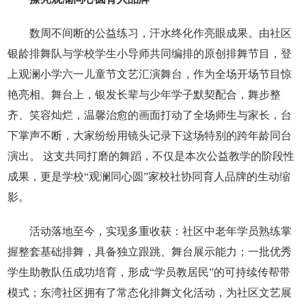
数周不间断的公益练习，汗水终化作亮眼成果。由社区
银龄排舞队与学校学生小导师共同编排的原创排舞节目，登
上观澜小学六一儿童节文艺汇演舞台，作为全场开场节目惊
艳亮相。舞台上，银发长辈与少年学子默契配合，舞步整
齐、笑容灿烂，温馨治愈的画面打动了全场师生与家长，台
下掌声不断，大家纷纷用镜头记录下这场特别的跨年龄同台
演出。 这支共同打磨的舞蹈，不仅是本次公益教学的阶段性
成果，更是学校“观澜同心圆”家校社协同育人品牌的生动缩
影。
活动落地至今，实现多重收获：社区中老年学员熟练掌
握整套基础排舞，具备独立跟跳、舞台展示能力；一批优秀
学生助教队伍成功培育，形成“学员教居民”的可持续传帮带
模式；东湾社区拥有了常态化排舞文化活动，为社区文艺展