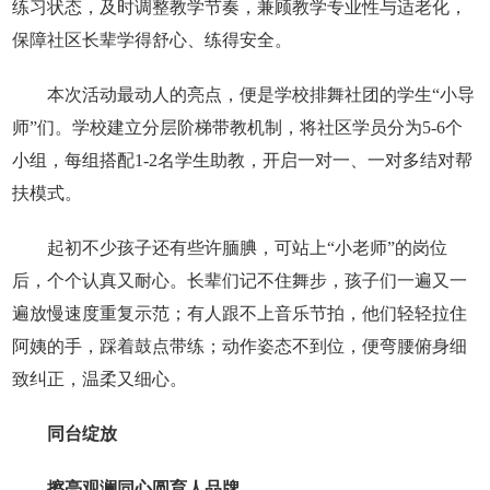
练习状态，及时调整教学节奏，兼顾教学专业性与适老化，
保障社区长辈学得舒心、练得安全。
本次活动最动人的亮点，便是学校排舞社团的学生“小导
师”们。学校建立分层阶梯带教机制，将社区学员分为5-6个
小组，每组搭配1-2名学生助教，开启一对一、一对多结对帮
扶模式。
起初不少孩子还有些许腼腆，可站上“小老师”的岗位
后，个个认真又耐心。长辈们记不住舞步，孩子们一遍又一
遍放慢速度重复示范；有人跟不上音乐节拍，他们轻轻拉住
阿姨的手，踩着鼓点带练；动作姿态不到位，便弯腰俯身细
致纠正，温柔又细心。
同台绽放
擦亮观澜同心圆育人品牌