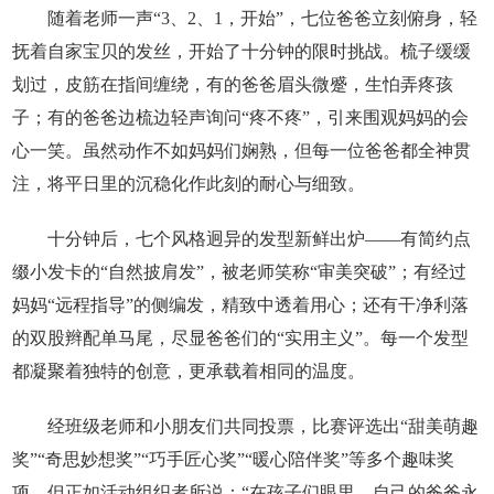
随着老师一声“3、2、1，开始”，七位爸爸立刻俯身，轻
抚着自家宝贝的发丝，开始了十分钟的限时挑战。梳子缓缓
划过，皮筋在指间缠绕，有的爸爸眉头微蹙，生怕弄疼孩
子；有的爸爸边梳边轻声询问“疼不疼”，引来围观妈妈的会
心一笑。虽然动作不如妈妈们娴熟，但每一位爸爸都全神贯
注，将平日里的沉稳化作此刻的耐心与细致。
十分钟后，七个风格迥异的发型新鲜出炉——有简约点
缀小发卡的“自然披肩发”，被老师笑称“审美突破”；有经过
妈妈“远程指导”的侧编发，精致中透着用心；还有干净利落
的双股辫配单马尾，尽显爸爸们的“实用主义”。每一个发型
都凝聚着独特的创意，更承载着相同的温度。
经班级老师和小朋友们共同投票，比赛评选出“甜美萌趣
奖”“奇思妙想奖”“巧手匠心奖”“暖心陪伴奖”等多个趣味奖
项。但正如活动组织者所说：“在孩子们眼里，自己的爸爸永