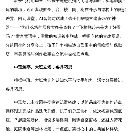
家长们利用周末，带孩子走进杭州的街巷与湖畔，实地触摸古
建的墙垣，近距离观察亭、台、楼、阁、榭在外形与结构上的微妙
差异。回到课堂，AI智能对话成了孩子们解锁古建密码的“神
器”——“为什么塔的层数大多是奇数？”“飞檐翘起来是为了好看
吗？”童言童语中，零散的知识被串联成一幅幅立体的古建图谱。
分组围坐的分享会上，孩子们争相描述自己眼中的雷峰塔与保俶
塔，审美灵感与创作欲望在交流中被彻底点燃。
中班筑亭、大班立塔，各具巧思
根据中班、大班幼儿的认知水平与动手能力，活动分层推进、
各具巧思。
中班幼儿主攻园林亭榭建筑群搭建，以简易凉亭为创作起点，
循序渐进完成作品迭代升级。孩子们分工协作，依次搭建稳固底
座、垒起建筑墙体、增设多层楼阁、雕琢镂空窗格，还融入荷花
池、庭院步道等园林场景，一点点拼凑出心中的古典园林样貌。