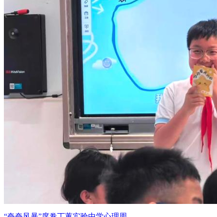
“夸夸风暴”席卷丁蕙实验中学心理周