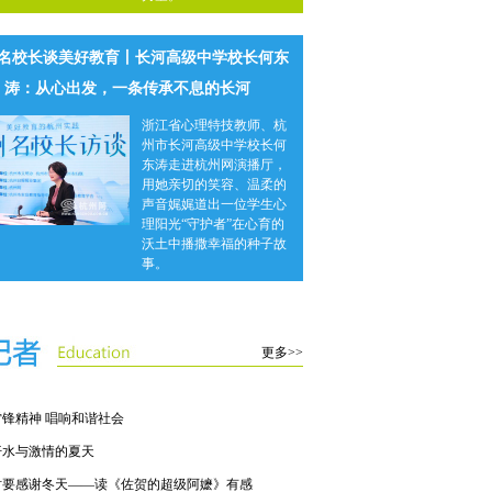
名校长谈美好教育丨长河高级中学校长何东
涛：从心出发，一条传承不息的长河
浙江省心理特技教师、杭
州市长河高级中学校长何
东涛走进杭州网演播厅，
用她亲切的笑容、温柔的
声音娓娓道出一位学生心
理阳光“守护者”在心育的
沃土中播撒幸福的种子故
事。
更多>>
锋精神 唱响和谐社会
汗水与激情的夏天
时要感谢冬天——读《佐贺的超级阿嬷》有感