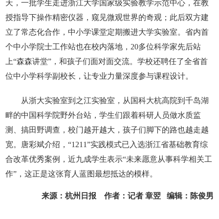
天，一批学生走进浙江大学国家级实验教学示范中心，在教
授指导下操作精密仪器，窥见微观世界的奇观；此后双方建
立了常态化合作，中小学课堂定期搬进大学实验室。省内首
个中小学院士工作站也在校内落地，20多位科学家先后站
上“森森讲堂”，和孩子们面对面交流。学校还聘任了全省首
位中小学科学副校长，让专业力量深度参与课程设计。
从浙大实验室到之江实验室，从国科大杭高院到千岛湖
畔的中国科学院野外台站，学生们跟着科研人员做水质监
测、搞田野调查，校门越开越大，孩子们脚下的路也越走越
宽。唐彩斌介绍，“1211”实践模式已入选浙江省基础教育综
合改革优秀案例，近九成学生表示“未来愿意从事科学相关工
作”，这正是这张育人蓝图最想抵达的模样。
来源：杭州日报 作者：记者 章翌 编辑：陈俊男