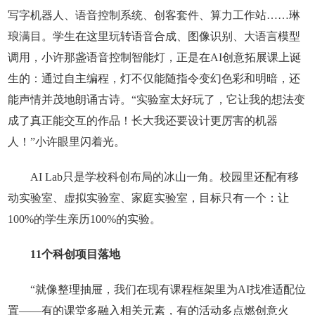
写字机器人、语音控制系统、创客套件、算力工作站……琳
琅满目。学生在这里玩转语音合成、图像识别、大语言模型
调用，小许那盏语音控制智能灯，正是在AI创意拓展课上诞
生的：通过自主编程，灯不仅能随指令变幻色彩和明暗，还
能声情并茂地朗诵古诗。“实验室太好玩了，它让我的想法变
成了真正能交互的作品！长大我还要设计更厉害的机器
人！”小许眼里闪着光。
AI Lab只是学校科创布局的冰山一角。校园里还配有移
动实验室、虚拟实验室、家庭实验室，目标只有一个：让
100%的学生亲历100%的实验。
11个科创项目落地
“就像整理抽屉，我们在现有课程框架里为AI找准适配位
置——有的课堂多融入相关元素，有的活动多点燃创意火