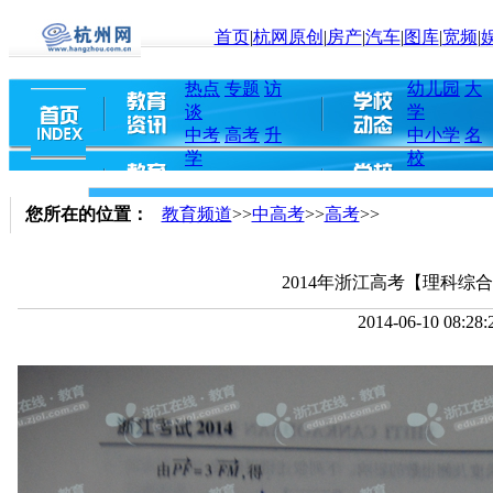
首页
|
杭网原创
|
房产
|
汽车
|
图库
|
宽频
|
热点
专题
访
幼儿园
大
谈
学
中考
高考
升
中小学
名
学
校
您所在的位置：
教育频道
>>
中高考
>>
高考
>>
2014年浙江高考【理科综
2014-06-10 08:28: