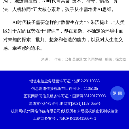
沟”。她进而提出，AI时代需具备“技术、符号、情感、算
法、人机协同”五大核心素养，孩子从小需培养AI思维。
AI时代孩子需要怎样的“数智生存力”？朱滨提出，“人类
区别于AI的优势在于‘智识’”，即在复杂、不确定的环境中面
对未知的探索、批判、想象和创造的能力，以及对人生意义
感、幸福感的追求。
来源： 作者：记者 吴越溪/文 闫雨婷/摄 编辑：徐文杰
增值电信业务经营许可证：浙B2-20110366
信息网络传播视听节目许可证：1105105
返 回
互联网新闻信息服务许可证：国新网33120170003
网络文化经营许可:浙网文[2021]1187-055号
杭州网(杭州网络传媒有限公司)版权所有未经授权禁止复制或镜像
工信部备案号：浙ICP备11041366号-1